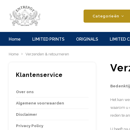
Categorieën
Home
LIMITED PRINTS
ORIGINALS
LIMITED 
Home
Verzenden & retourneren
Ver
Klantenservice
Bedenkti
Over ons
Het kan wel
Algemene voorwaarden
waarom u d
Disclaimer
reden te a
Privacy Policy
U heeft na