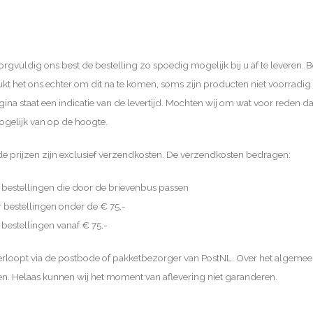
rgvuldig ons best de bestelling zo spoedig mogelijk bij u af te leveren.
 lukt het ons echter om dit na te komen, soms zijn producten niet voorradi
na staat een indicatie van de levertijd. Mochten wij om wat voor reden dan
gelijk van op de hoogte.
e prijzen zijn exclusief verzendkosten. De verzendkosten bedragen:
 bestellingen die door de brievenbus passen
r bestellingen onder de € 75,-
 bestellingen vanaf € 75,-
erloopt via de postbode of pakketbezorger van PostNL. Over het algemee
en. Helaas kunnen wij het moment van aflevering niet garanderen.