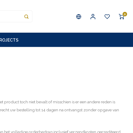
0
PROJECTS
t product toch niet bevalt of misschien is er een andere reden is
t recht uw bestelling tot 14 dagen na ontvangst zonder opgave van
an het volledige orderbedrag inclusief verzendkosten gecrediteerd.