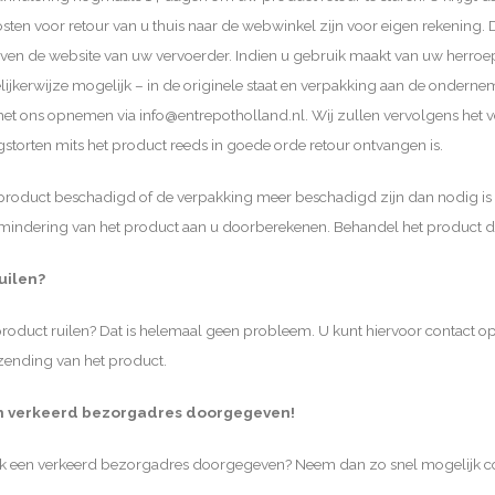
sten voor retour van u thuis naar de webwinkel zijn voor eigen rekening.
ieven de website van uw vervoerder. Indien u gebruik maakt van uw herroe
elijkerwijze mogelijk – in de originele staat en verpakking aan de onder
met ons opnemen via
info@entrepotholland.nl
. Wij zullen vervolgens he
gstorten mits het product reeds in goede orde retour ontvangen is.
product beschadigd of de verpakking meer beschadigd zijn dan nodig is
indering van het product aan u doorberekenen. Behandel het product dus
uilen?
product ruilen? Dat is helemaal geen probleem. U kunt hiervoor contact
zending van het product.
en verkeerd bezorgadres doorgegeven!
k een verkeerd bezorgadres doorgegeven? Neem dan zo snel mogelijk con