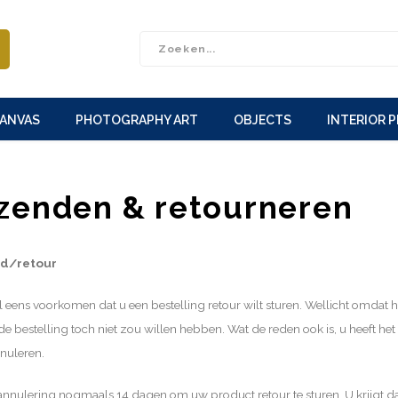
CANVAS
PHOTOGRAPHY ART
OBJECTS
INTERIOR 
zenden & retourneren
jd/retour
 eens voorkomen dat u een bestelling retour wilt sturen. Wellicht omdat he
e bestelling toch niet zou willen hebben. Wat de reden ook is, u heeft he
nnuleren.
 annulering nogmaals 14 dagen om uw product retour te sturen. U krijgt d