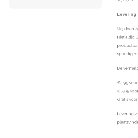
Levering
Wij doen zo
Niet altijd
productpagi
spoedig mo
De vermeld
€2,95 voor
€ 5,95 voo
Gratis voor
Levering v
plaatsvind