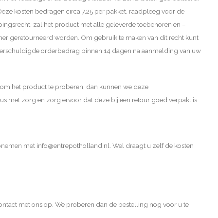
 Deze kosten bedragen circa 7,25 per pakket, raadpleeg voor de
pingsrecht, zal het product met alle geleverde toebehoren en –
nemer geretourneerd worden. Om gebruik te maken van dit recht kunt
t verschuldigde orderbedrag binnen 14 dagen na aanmelding van uw
 om het product te proberen, dan kunnen we deze
 met zorg en zorg ervoor dat deze bij een retour goed verpakt is.
 opnemen met
info@entrepotholland.nl
. Wel draagt u zelf de kosten
tact met ons op. We proberen dan de bestelling nog voor u te