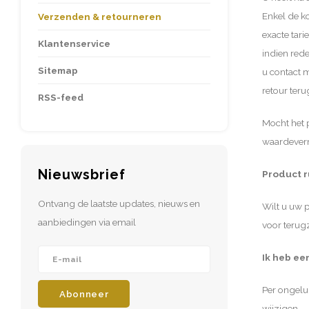
Enkel de ko
Verzenden & retourneren
exacte tar
Klantenservice
indien red
Sitemap
u contact 
retour teru
RSS-feed
Mocht het 
waardeverm
Nieuwsbrief
Product r
Ontvang de laatste updates, nieuws en
Wilt u uw 
aanbiedingen via email
voor terug
Ik heb e
Per ongelu
Abonneer
wijzigen.