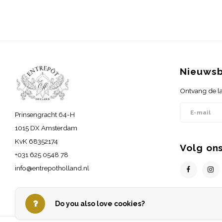
Nieuwsb
Ontvang de la
Prinsengracht 64-H
1015 DX Amsterdam
KvK 68352174
Volg on
+031 625 0548 78
info@entrepotholland.nl
Do you also love cookies?