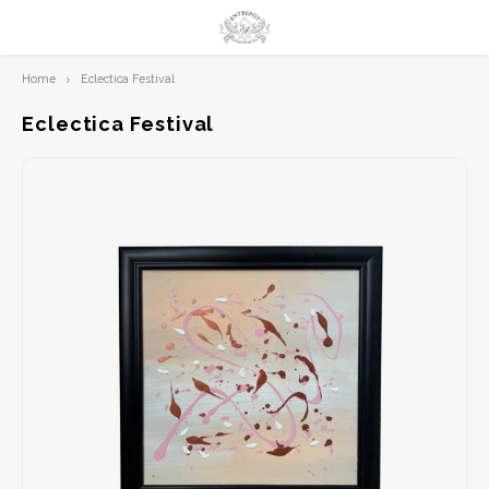
Home
Eclectica Festival
Hoofdmenu / limited prints
Hoofdmenu
LIMITED PRINTS
Taal
Eclectica Festival
AMSTERDAM
Nederlands
CLASSIC LADIES
English
ORIENTAL
BLUE ROYALTY
BACHLEDA