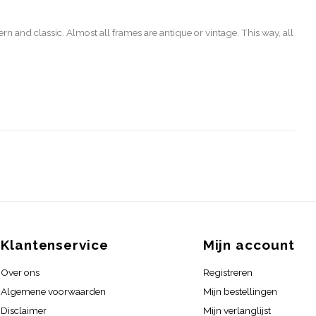
and classic. Almost all frames are antique or vintage. This way, all
Klantenservice
Mijn account
Over ons
Registreren
Algemene voorwaarden
Mijn bestellingen
Disclaimer
Mijn verlanglijst