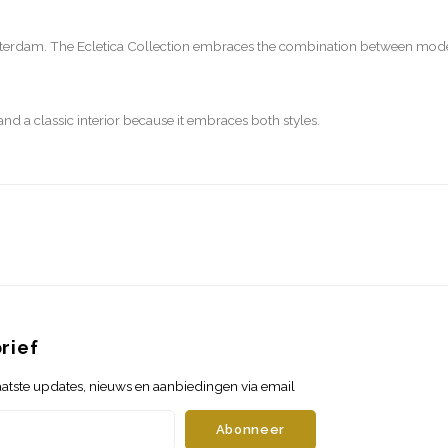
sterdam. The Ecletica Collection embraces the combination between modern 
d a classic interior because it embraces both styles.
rief
atste updates, nieuws en aanbiedingen via email
Abonneer