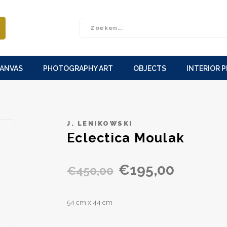
CANVAS
PHOTOGRAPHY ART
OBJECTS
INTERIOR 
J. LENIKOWSKI
Eclectica Moulak
€195,00
€450,00
54 cm x 44 cm