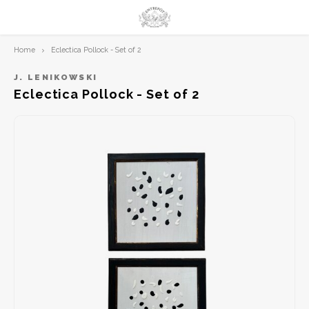
Home
Eclectica Pollock - Set of 2
Hoofdmenu / limited prints
Hoofdmenu
LIMITED PRINTS
Taal
J. LENIKOWSKI
Eclectica Pollock - Set of 2
AMSTERDAM
Nederlands
CLASSIC LADIES
English
ORIENTAL
BLUE ROYALTY
BACHLEDA