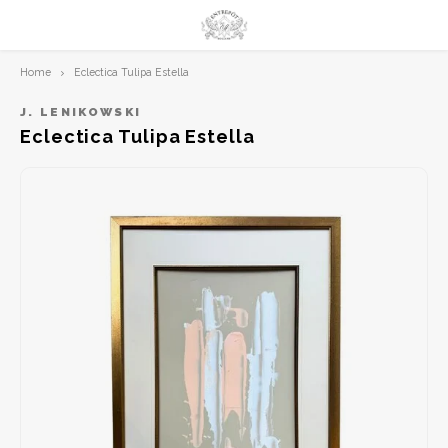
Home
Eclectica Tulipa Estella
Hoofdmenu / limited prints
Hoofdmenu
LIMITED PRINTS
Taal
J. LENIKOWSKI
Eclectica Tulipa Estella
AMSTERDAM
Nederlands
CLASSIC LADIES
English
ORIENTAL
BLUE ROYALTY
BACHLEDA