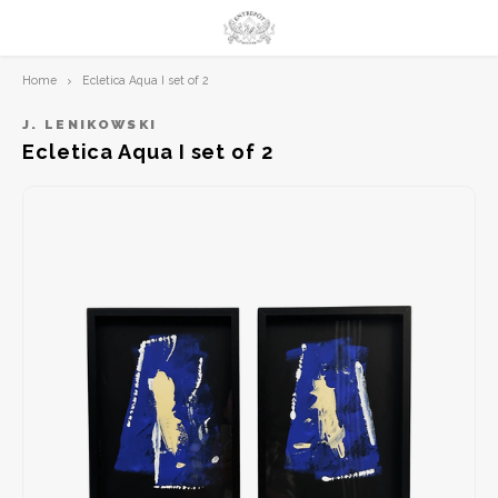
Home
Ecletica Aqua I set of 2
Hoofdmenu / limited prints
Hoofdmenu
LIMITED PRINTS
Taal
J. LENIKOWSKI
Ecletica Aqua I set of 2
AMSTERDAM
Nederlands
CLASSIC LADIES
English
ORIENTAL
BLUE ROYALTY
BACHLEDA