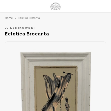
Home
Ecletica Brocanta
Hoofdmenu / limited prints
Hoofdmenu
LIMITED PRINTS
Taal
J. LENIKOWSKI
Ecletica Brocanta
AMSTERDAM
Nederlands
CLASSIC LADIES
English
ORIENTAL
BLUE ROYALTY
BACHLEDA