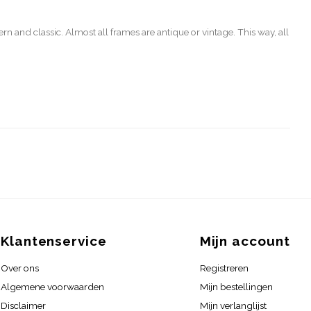
and classic. Almost all frames are antique or vintage. This way, all
Klantenservice
Mijn account
Over ons
Registreren
Algemene voorwaarden
Mijn bestellingen
Disclaimer
Mijn verlanglijst