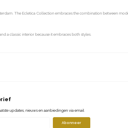
sterdam. The Ecletica Collection embraces the combination between modern 
d a classic interior because it embraces both styles.
rief
atste updates, nieuws en aanbiedingen via email
Abonneer