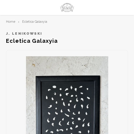
Home
Ecletica Galaxyia
Hoofdmenu / limited prints
Hoofdmenu
LIMITED PRINTS
Taal
J. LENIKOWSKI
Ecletica Galaxyia
AMSTERDAM
Nederlands
CLASSIC LADIES
English
ORIENTAL
BLUE ROYALTY
BACHLEDA