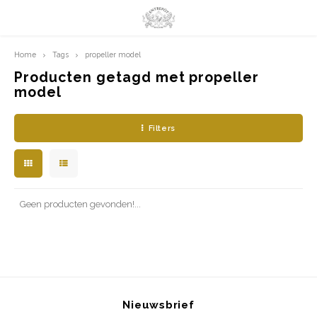
Home
Tags
propeller model
Hoofdmenu / limited prints
Hoofdmenu
LIMITED PRINTS
Taal
Producten getagd met propeller
model
AMSTERDAM
Nederlands
Filters
CLASSIC LADIES
English
ORIENTAL
Geen producten gevonden!...
BLUE ROYALTY
BACHLEDA
Nieuwsbrief