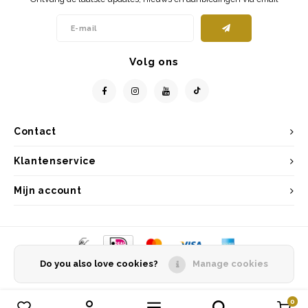
Volg ons
Contact
Klantenservice
Mijn account
Do you also love cookies?
Manage cookies
© Copyright 2026 Entrepôt Holland - Powered by
Lightspeed
- Theme by
Shopmonkey
0
Vergelijk producten
0