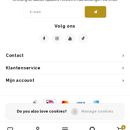
Volg ons
Contact
Klantenservice
Mijn account
Do you also love cookies?
Manage cookies
© Copyright 2026 Entrepôt Holland - Powered by
Lightspeed
- Theme by
Shopmonkey
0
Vergelijk producten
0