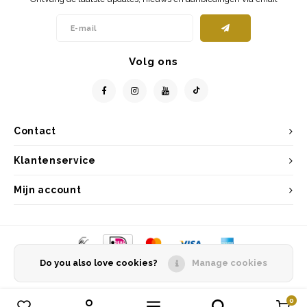
Volg ons
Contact
Klantenservice
Mijn account
Do you also love cookies?
Manage cookies
© Copyright 2026 Entrepôt Holland - Powered by
Lightspeed
- Theme by
Shopmonkey
0
Vergelijk producten
0