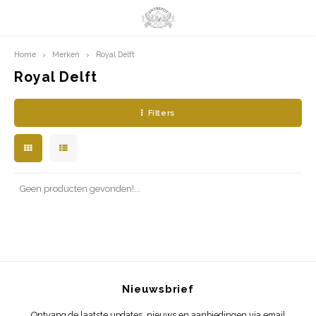
Home
Merken
Royal Delft
Hoofdmenu / limited prints
Hoofdmenu
LIMITED PRINTS
Taal
Royal Delft
Filters
AMSTERDAM
Nederlands
CLASSIC LADIES
English
ORIENTAL
Geen producten gevonden!...
BLUE ROYALTY
BACHLEDA
Nieuwsbrief
Ontvang de laatste updates, nieuws en aanbiedingen via email