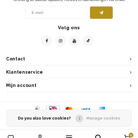
Volg ons
Contact
Klantenservice
Mijn account
Do you also love cookies?
Manage cookies
© Copyright 2026 Entrepôt Holland - Powered by
Lightspeed
- Theme by
Shopmonkey
0
Vergelijk producten
0