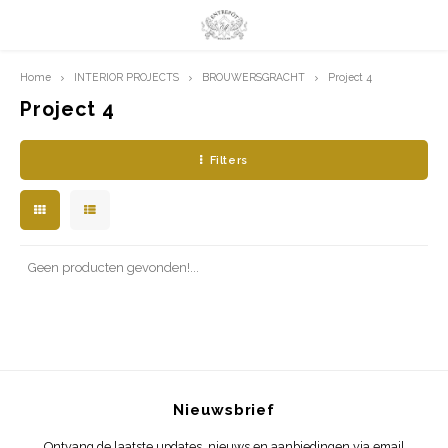
Home
INTERIOR PROJECTS
BROUWERSGRACHT
Project 4
Hoofdmenu / limited prints
Hoofdmenu
LIMITED PRINTS
Taal
Project 4
Filters
AMSTERDAM
Nederlands
CLASSIC LADIES
English
ORIENTAL
Geen producten gevonden!...
BLUE ROYALTY
BACHLEDA
Nieuwsbrief
Ontvang de laatste updates, nieuws en aanbiedingen via email