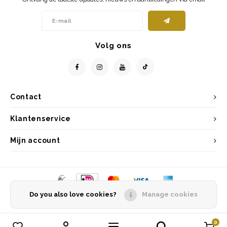
Volg ons
Contact
Klantenservice
Mijn account
Do you also love cookies?
Manage cookies
© Copyright 2026 Entrepôt Holland - Powered by
Lightspeed
- Theme by
Shopmonkey
0
Vergelijk producten
0