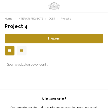
Home
INTERIOR PROJECTS
OOST
Project 4
Hoofdmenu / limited prints
Hoofdmenu
LIMITED PRINTS
Taal
Project 4
Filters
AMSTERDAM
Nederlands
CLASSIC LADIES
English
ORIENTAL
Geen producten gevonden!...
BLUE ROYALTY
BACHLEDA
Nieuwsbrief
Ontvang de laatste updates, nieuws en aanbiedingen via email