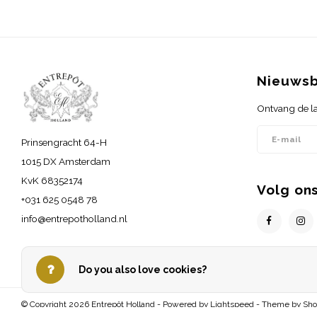
Nieuwsb
Ontvang de la
Prinsengracht 64-H
1015 DX Amsterdam
KvK 68352174
Volg on
+031 625 0548 78
info@entrepotholland.nl
Do you also love cookies?
© Copyright 2026 Entrepôt Holland - Powered by
Lightspeed
- Theme by
Sh