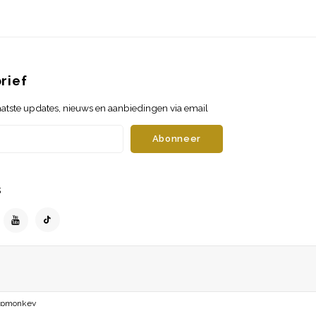
rief
atste updates, nieuws en aanbiedingen via email
Abonneer
s
opmonkey