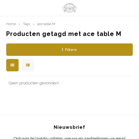
Home
Tags
ace table M
Hoofdmenu / limited prints
Hoofdmenu
LIMITED PRINTS
Taal
Producten getagd met ace table M
Filters
AMSTERDAM
Nederlands
CLASSIC LADIES
English
ORIENTAL
Geen producten gevonden!...
BLUE ROYALTY
BACHLEDA
Nieuwsbrief
Ontvang de laatste updates, nieuws en aanbiedingen via email