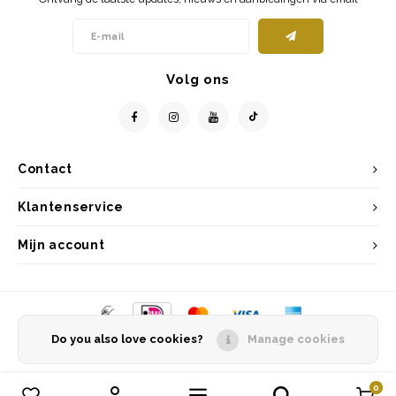
Volg ons
Contact
Klantenservice
Mijn account
Do you also love cookies?
Manage cookies
© Copyright 2026 Entrepôt Holland - Powered by
Lightspeed
- Theme by
Shopmonkey
0
Vergelijk producten
0