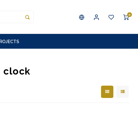
0
PROJECTS
 clock