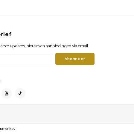
rief
atste updates, nieuws en aanbiedingen via email
Abonneer
s
opmonkey