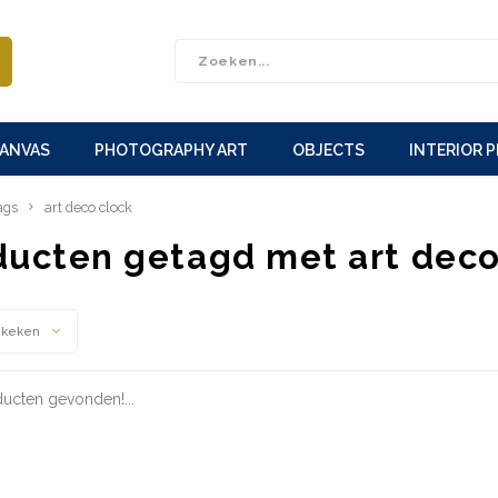
CANVAS
PHOTOGRAPHY ART
OBJECTS
INTERIOR 
ags
art deco clock
ducten getagd met art deco
ekeken
ucten gevonden!...