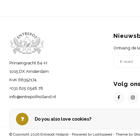
Nieuwsb
Ontvang de la
Prinsengracht 64-H
1015 DX Amsterdam
KvK 68352174
Volg on
+031 625 0548 78
info@entrepotholland.nl
Do you also love cookies?
© Copyright 2026 Entrepôt Holland - Powered by
Lightspeed
- Theme by
Sh