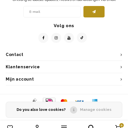
Volg ons
Contact
Klantenservice
Mijn account
Do you also love cookies?
Manage cookies
© Copyright 2026 Entrepôt Holland - Powered by
Lightspeed
- Theme by
Shopmonkey
0
Vergelijk producten
0