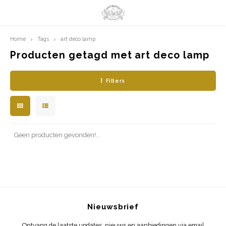
Home
Tags
art deco lamp
Hoofdmenu / limited prints
Hoofdmenu
LIMITED PRINTS
Taal
Producten getagd met art deco lamp
Filters
AMSTERDAM
Nederlands
CLASSIC LADIES
English
ORIENTAL
Geen producten gevonden!...
BLUE ROYALTY
BACHLEDA
Nieuwsbrief
Ontvang de laatste updates, nieuws en aanbiedingen via email