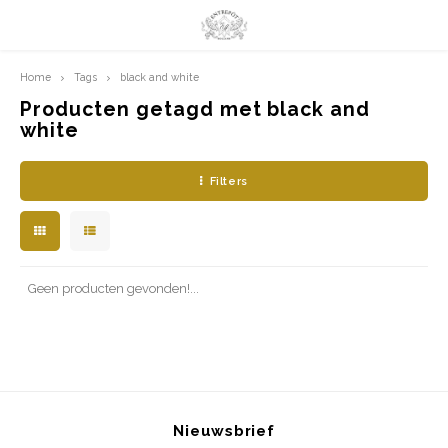
Home
Tags
black and white
Hoofdmenu / limited prints
Hoofdmenu
LIMITED PRINTS
Taal
Producten getagd met black and
white
AMSTERDAM
Nederlands
Filters
CLASSIC LADIES
English
ORIENTAL
Geen producten gevonden!...
BLUE ROYALTY
BACHLEDA
Nieuwsbrief