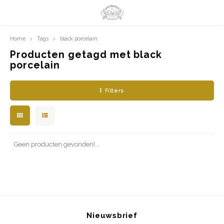
Home
Tags
black porcelain
Hoofdmenu / limited prints
Hoofdmenu
LIMITED PRINTS
Taal
Producten getagd met black
porcelain
AMSTERDAM
Nederlands
Filters
CLASSIC LADIES
English
ORIENTAL
Geen producten gevonden!...
BLUE ROYALTY
BACHLEDA
Nieuwsbrief