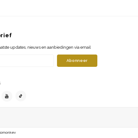
rief
atste updates, nieuws en aanbiedingen via email
Abonneer
s
opmonkey