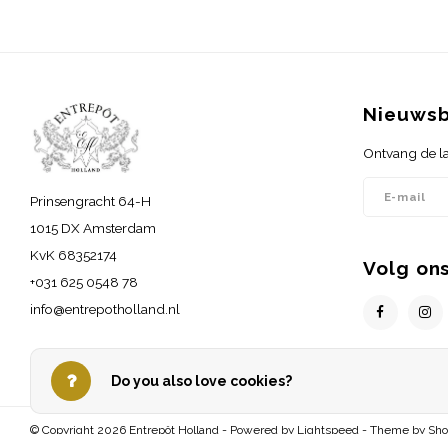
Nieuwsb
Ontvang de la
Prinsengracht 64-H
1015 DX Amsterdam
KvK 68352174
Volg on
+031 625 0548 78
info@entrepotholland.nl
Do you also love cookies?
© Copyright 2026 Entrepôt Holland - Powered by
Lightspeed
- Theme by
Sh