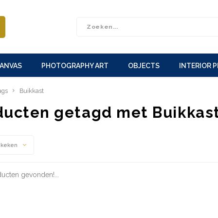
CANVAS
PHOTOGRAPHY ART
OBJECTS
INTERIOR 
ags
Buikkast
ducten getagd met Buikkas
ekeken
ucten gevonden!...