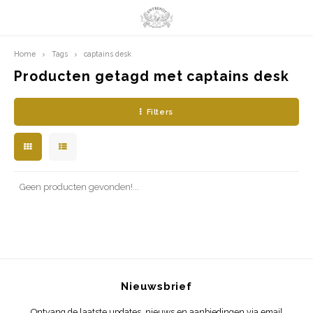
Home
Tags
captains desk
Hoofdmenu / limited prints
Hoofdmenu
LIMITED PRINTS
Taal
Producten getagd met captains desk
Filters
AMSTERDAM
Nederlands
CLASSIC LADIES
English
ORIENTAL
Geen producten gevonden!...
BLUE ROYALTY
BACHLEDA
Nieuwsbrief
Ontvang de laatste updates, nieuws en aanbiedingen via email