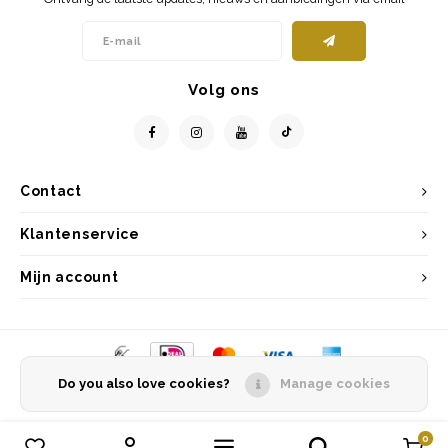
Volg ons
Contact
Klantenservice
Mijn account
Do you also love cookies?
Manage cookies
© Copyright 2026 Entrepôt Holland - Powered by
Lightspeed
- Theme by
Shopmonkey
0
Vergelijk producten
0