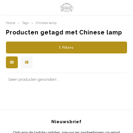
Home
Tags
Chinese lamp
Hoofdmenu / limited prints
Hoofdmenu
LIMITED PRINTS
Taal
Producten getagd met Chinese lamp
Filters
AMSTERDAM
Nederlands
CLASSIC LADIES
English
ORIENTAL
Geen producten gevonden!...
BLUE ROYALTY
BACHLEDA
Nieuwsbrief
Ontvang de laatste updates, nieuws en aanbiedingen via email