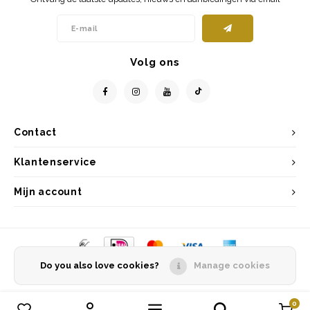
Volg ons
Contact
Klantenservice
Mijn account
Do you also love cookies?
Manage cookies
© Copyright 2026 Entrepôt Holland - Powered by
Lightspeed
- Theme by
Shopmonkey
0
Vergelijk producten
0