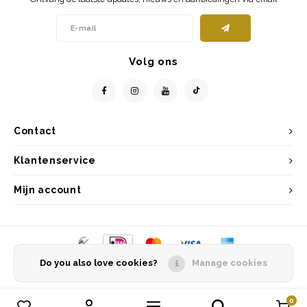
Volg ons
Contact
Klantenservice
Mijn account
Do you also love cookies?
Manage cookies
© Copyright 2026 Entrepôt Holland - Powered by
Lightspeed
- Theme by
Shopmonkey
0
Vergelijk producten
0