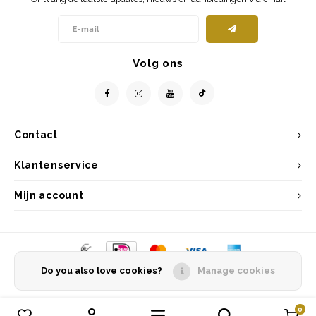
Volg ons
Contact
Klantenservice
Mijn account
Do you also love cookies?
Manage cookies
© Copyright 2026 Entrepôt Holland - Powered by
Lightspeed
- Theme by
Shopmonkey
0
Vergelijk producten
0