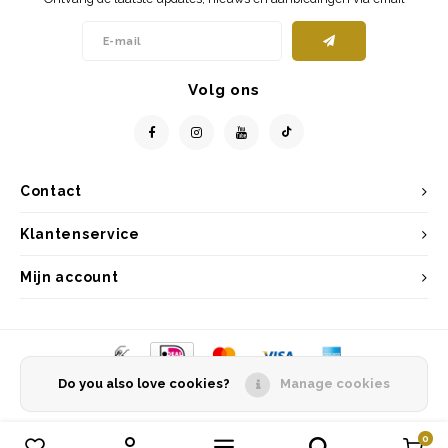
Volg ons
Contact
Klantenservice
Mijn account
Do you also love cookies?
Manage cookies
© Copyright 2026 Entrepôt Holland - Powered by
Lightspeed
- Theme by
Shopmonkey
0
Vergelijk producten
0