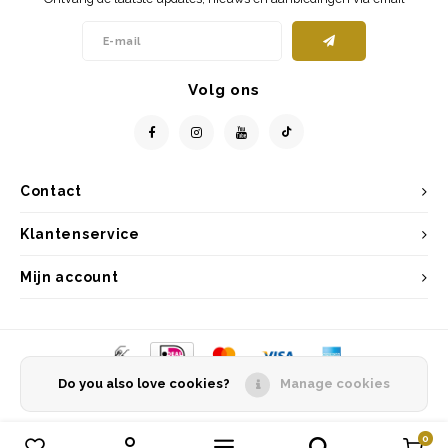
Volg ons
Contact
Klantenservice
Mijn account
Do you also love cookies?
Manage cookies
© Copyright 2026 Entrepôt Holland - Powered by
Lightspeed
- Theme by
Shopmonkey
0
Vergelijk producten
0