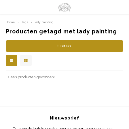
Home
Tags
lady painting
Hoofdmenu / limited prints
Hoofdmenu
LIMITED PRINTS
Taal
Producten getagd met lady painting
Filters
AMSTERDAM
Nederlands
CLASSIC LADIES
English
ORIENTAL
Geen producten gevonden!...
BLUE ROYALTY
BACHLEDA
Nieuwsbrief
Ontvang de laatste updates, nieuws en aanbiedingen via email