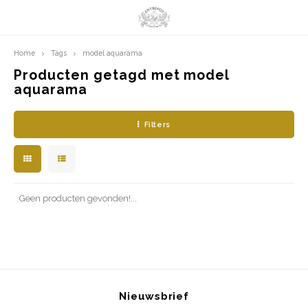
Home
Tags
model aquarama
Hoofdmenu / limited prints
Hoofdmenu
LIMITED PRINTS
Taal
Producten getagd met model
aquarama
AMSTERDAM
Nederlands
Filters
CLASSIC LADIES
English
ORIENTAL
Geen producten gevonden!...
BLUE ROYALTY
BACHLEDA
Nieuwsbrief