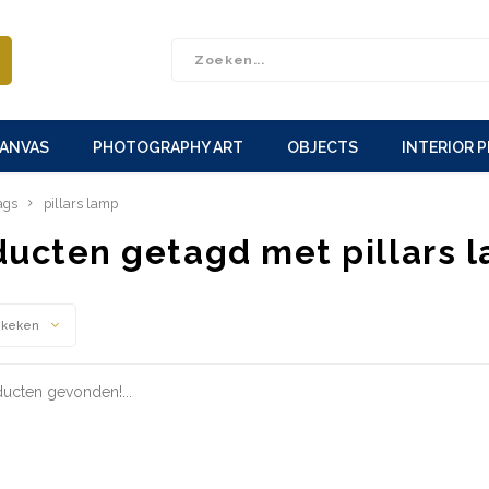
CANVAS
PHOTOGRAPHY ART
OBJECTS
INTERIOR 
ags
pillars lamp
ducten getagd met pillars 
ekeken
ucten gevonden!...