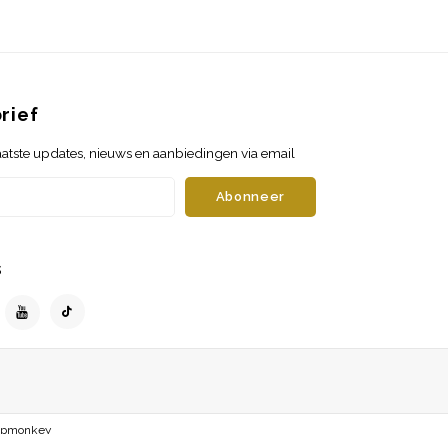
rief
atste updates, nieuws en aanbiedingen via email
Abonneer
s
opmonkey