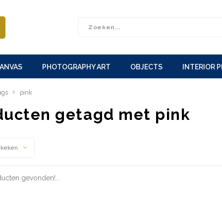
CANVAS
PHOTOGRAPHY ART
OBJECTS
INTERIOR 
ags
pink
ducten getagd met pink
ekeken
ucten gevonden!...