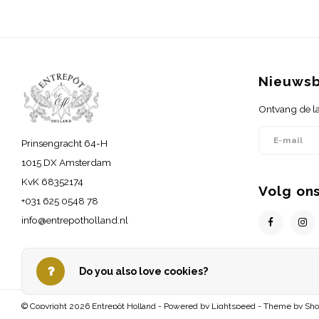
Nieuwsb
Ontvang de la
Prinsengracht 64-H
1015 DX Amsterdam
KvK 68352174
Volg on
+031 625 0548 78
info@entrepotholland.nl
Do you also love cookies?
© Copyright 2026 Entrepôt Holland - Powered by
Lightspeed
- Theme by
Sh