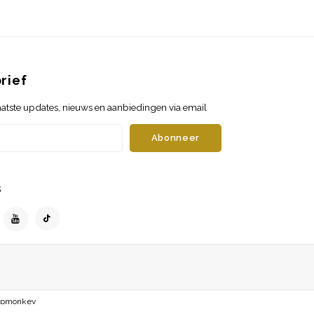
rief
atste updates, nieuws en aanbiedingen via email
Abonneer
s
opmonkey