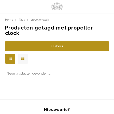
Home
Tags
propeller clock
Hoofdmenu / limited prints
Hoofdmenu
LIMITED PRINTS
Taal
Producten getagd met propeller
clock
AMSTERDAM
Nederlands
Filters
CLASSIC LADIES
English
ORIENTAL
Geen producten gevonden!...
BLUE ROYALTY
BACHLEDA
Nieuwsbrief