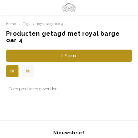
Home
Tags
royal barge oar 4
Hoofdmenu / limited prints
Hoofdmenu
LIMITED PRINTS
Taal
Producten getagd met royal barge
oar 4
AMSTERDAM
Nederlands
Filters
CLASSIC LADIES
English
ORIENTAL
Geen producten gevonden!...
BLUE ROYALTY
BACHLEDA
Nieuwsbrief