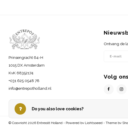
Nieuwsb
Ontvang de la
Prinsengracht 64-H
1015 DX Amsterdam
KvK 68352174
Volg on
+031 625 0548 78
info@entrepotholland.nl
Do you also love cookies?
© Copyright 2026 Entrepôt Holland - Powered by
Lightspeed
- Theme by
Sh