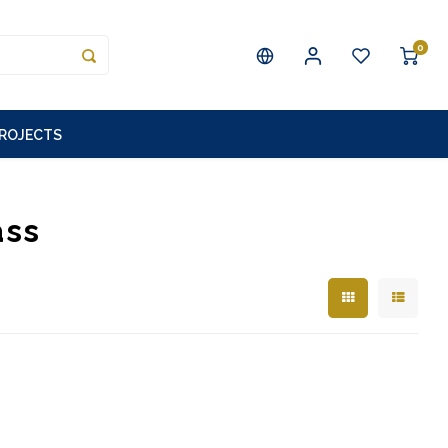
0
PROJECTS
ass