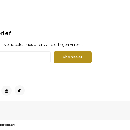
rief
atste updates, nieuws en aanbiedingen via email
Abonneer
s
opmonkey