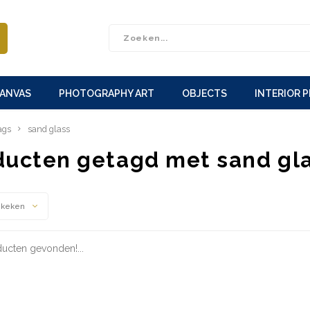
CANVAS
PHOTOGRAPHY ART
OBJECTS
INTERIOR 
ags
sand glass
ducten getagd met sand gl
ekeken
ucten gevonden!...