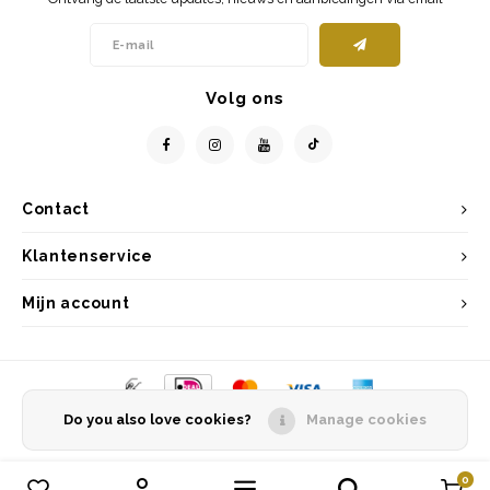
Volg ons
Contact
Klantenservice
Mijn account
Do you also love cookies?
Manage cookies
© Copyright 2026 Entrepôt Holland - Powered by
Lightspeed
- Theme by
Shopmonkey
0
Vergelijk producten
0