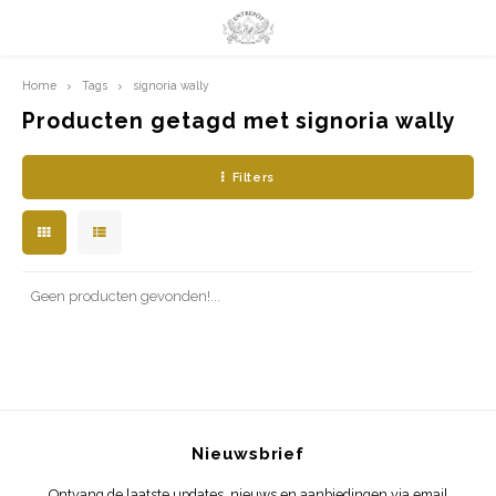
Home
Tags
signoria wally
Hoofdmenu / limited prints
Hoofdmenu
LIMITED PRINTS
Taal
Producten getagd met signoria wally
Filters
AMSTERDAM
Nederlands
CLASSIC LADIES
English
ORIENTAL
Geen producten gevonden!...
BLUE ROYALTY
BACHLEDA
Nieuwsbrief
Ontvang de laatste updates, nieuws en aanbiedingen via email