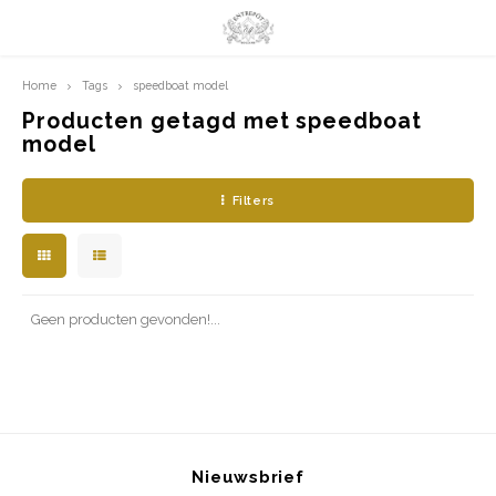
Home
Tags
speedboat model
Hoofdmenu / limited prints
Hoofdmenu
LIMITED PRINTS
Taal
Producten getagd met speedboat
model
AMSTERDAM
Nederlands
Filters
CLASSIC LADIES
English
ORIENTAL
Geen producten gevonden!...
BLUE ROYALTY
BACHLEDA
Nieuwsbrief