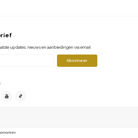
rief
atste updates, nieuws en aanbiedingen via email
Abonneer
s
opmonkey