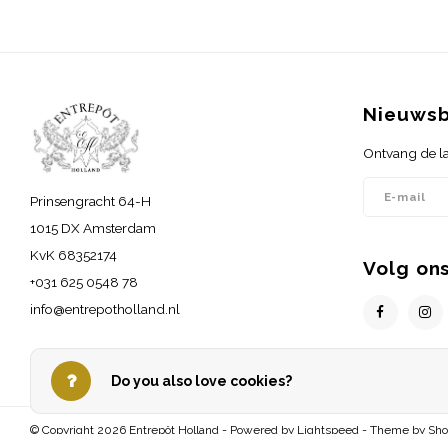
Nieuwsb
Ontvang de la
Prinsengracht 64-H
1015 DX Amsterdam
KvK 68352174
Volg on
+031 625 0548 78
info@entrepotholland.nl
Do you also love cookies?
© Copyright 2026 Entrepôt Holland - Powered by
Lightspeed
- Theme by
Sh