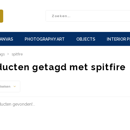
CANVAS
PHOTOGRAPHY ART
OBJECTS
INTERIOR 
ags
spitfire
ducten getagd met spitfire
ekeken
ucten gevonden!...