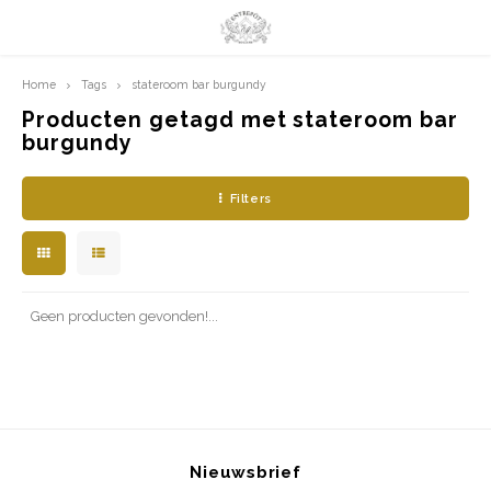
Home
Tags
stateroom bar burgundy
Hoofdmenu / limited prints
Hoofdmenu
LIMITED PRINTS
Taal
Producten getagd met stateroom bar
burgundy
AMSTERDAM
Nederlands
Filters
CLASSIC LADIES
English
ORIENTAL
Geen producten gevonden!...
BLUE ROYALTY
BACHLEDA
Nieuwsbrief