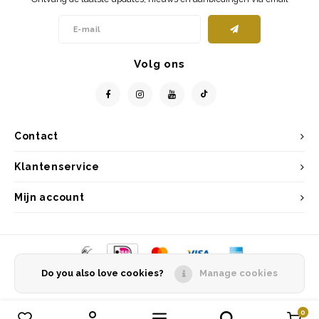
Volg ons
Contact
Klantenservice
Mijn account
Do you also love cookies?
Manage cookies
© Copyright 2026 Entrepôt Holland - Powered by
Lightspeed
- Theme by
Shopmonkey
0
Vergelijk producten
0