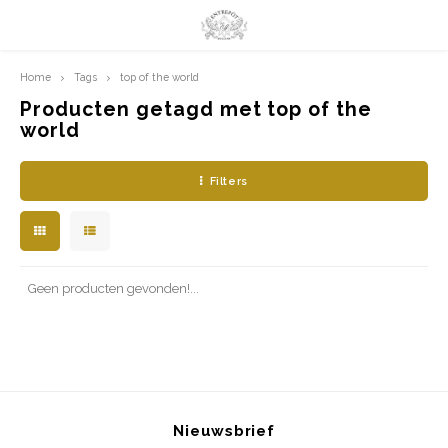
Home
Tags
top of the world
Hoofdmenu / limited prints
Hoofdmenu
LIMITED PRINTS
Taal
Producten getagd met top of the
world
AMSTERDAM
Nederlands
Filters
CLASSIC LADIES
English
ORIENTAL
Geen producten gevonden!...
BLUE ROYALTY
BACHLEDA
Nieuwsbrief