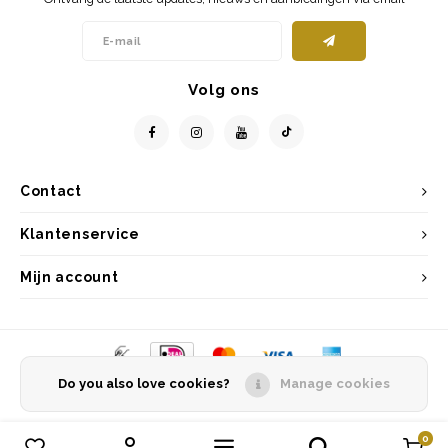
Volg ons
Contact
Klantenservice
Mijn account
Do you also love cookies?
Manage cookies
© Copyright 2026 Entrepôt Holland - Powered by
Lightspeed
- Theme by
Shopmonkey
0
Vergelijk producten
0