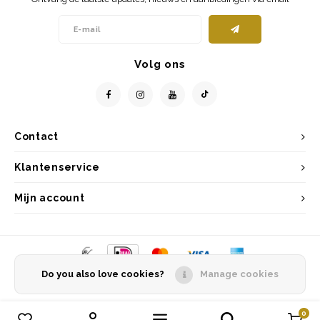
Volg ons
Contact
Klantenservice
Mijn account
Do you also love cookies?
Manage cookies
© Copyright 2026 Entrepôt Holland - Powered by
Lightspeed
- Theme by
Shopmonkey
0
Vergelijk producten
0