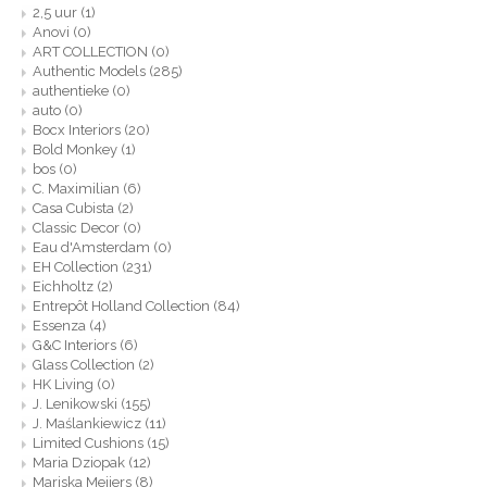
2,5 uur
(1)
Anovi
(0)
ART COLLECTION
(0)
Authentic Models
(285)
authentieke
(0)
auto
(0)
Bocx Interiors
(20)
Bold Monkey
(1)
bos
(0)
C. Maximilian
(6)
Casa Cubista
(2)
Classic Decor
(0)
Eau d'Amsterdam
(0)
EH Collection
(231)
Eichholtz
(2)
Entrepôt Holland Collection
(84)
Essenza
(4)
G&C Interiors
(6)
Glass Collection
(2)
HK Living
(0)
J. Lenikowski
(155)
J. Maślankiewicz
(11)
Limited Cushions
(15)
Maria Dziopak
(12)
Mariska Meijers
(8)