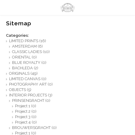
Sitemap
Hoofdmenu / limited prints
Hoofdmenu
LIMITED PRINTS
Language
Categories:
LIMITED PRINTS
(16)
AMSTERDAM
(6)
AMSTERDAM
Nederlands
CLASSIC LADIES
(10)
ORIENTAL
(0)
BLUE ROYALTY
(0)
CLASSIC LADIES
BACHLEDA
(2)
English
ORIGINALS
(49)
LIMITED CANVAS
(0)
ORIENTAL
PHOTOGRAPHY ART
(0)
OBJECTS
(5)
BLUE ROYALTY
INTERIOR PROJECTS
(3)
PRINSENGRACHT
(0)
Project 1
(0)
BACHLEDA
Project 2
(0)
Project 3
(0)
Project 4
(0)
BROUWERSGRACHT
(0)
Project 1
(0)