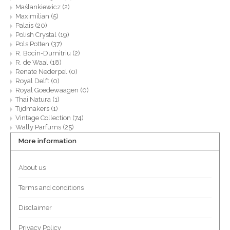
Maślankiewicz
(2)
Maximilian
(5)
Palais
(20)
Polish Crystal
(19)
Pols Potten
(37)
R. Bocin-Dumitriu
(2)
R. de Waal
(18)
Renate Nederpel
(0)
Royal Delft
(0)
Royal Goedewaagen
(0)
Thai Natura
(1)
Tijdmakers
(1)
Vintage Collection
(74)
Wally Parfums
(25)
More information
About us
Terms and conditions
Disclaimer
Privacy Policy